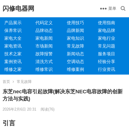
闪修电器网
菜单
产品展示
代码定义
使用技巧
使用指南
保养常识
品牌动态
品牌新闻
家电品牌
家电大全
家电新闻
家电知识
家电行业
家电资讯
市场新闻
常见故障
常见问题
技术之家
故障报警
新闻动态
服务项目
案例资讯
清洗方式
空调动态
经验分享
维修之家
维修常识
维修案例
行业资讯
首页
常见故障
东芝nec电容引起故障(解决东芝NEC电容故障的创新
方法与实践)
2026年2月6日 20:31
阅读
(76)
引言