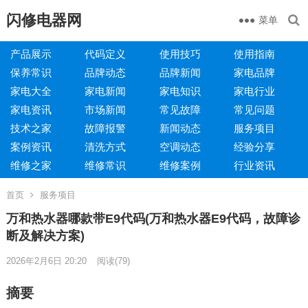
闪修电器网
菜单
产品展示
代码定义
使用技巧
使用指南
保养常识
品牌动态
品牌新闻
家电品牌
家电大全
家电新闻
家电知识
家电行业
家电资讯
市场新闻
常见故障
常见问题
技术之家
故障报警
新闻动态
服务项目
案例资讯
清洗方式
空调动态
经验分享
维修之家
维修常识
维修案例
行业资讯
首页
服务项目
万和热水器哪款带E9代码(万和热水器E9代码，故障诊
断及解决方案)
2026年2月6日 20:20
阅读
(79)
摘要