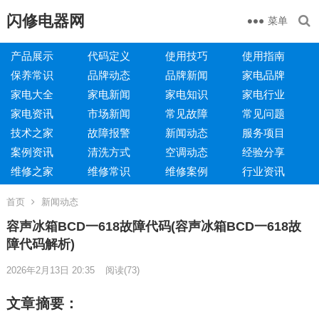
闪修电器网
菜单
产品展示
代码定义
使用技巧
使用指南
保养常识
品牌动态
品牌新闻
家电品牌
家电大全
家电新闻
家电知识
家电行业
家电资讯
市场新闻
常见故障
常见问题
技术之家
故障报警
新闻动态
服务项目
案例资讯
清洗方式
空调动态
经验分享
维修之家
维修常识
维修案例
行业资讯
首页
新闻动态
容声冰箱BCD一618故障代码(容声冰箱BCD一618故
障代码解析)
2026年2月13日 20:35
阅读
(73)
文章摘要：