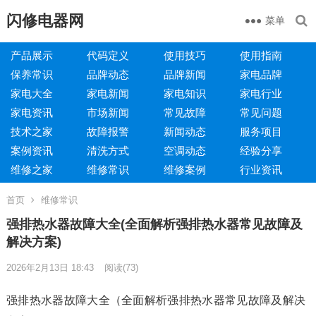
闪修电器网
菜单
产品展示
代码定义
使用技巧
使用指南
保养常识
品牌动态
品牌新闻
家电品牌
家电大全
家电新闻
家电知识
家电行业
家电资讯
市场新闻
常见故障
常见问题
技术之家
故障报警
新闻动态
服务项目
案例资讯
清洗方式
空调动态
经验分享
维修之家
维修常识
维修案例
行业资讯
首页
维修常识
强排热水器故障大全(全面解析强排热水器常见故障及
解决方案)
2026年2月13日 18:43
阅读
(73)
强排热水器故障大全（全面解析强排热水器常见故障及解决