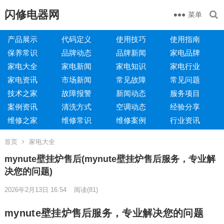
闪修电器网
菜单
产品展示
代码定义
使用技巧
使用指南
保养常识
品牌动态
品牌新闻
家电品牌
家电大全
家电新闻
家电知识
家电行业
家电资讯
市场新闻
常见故障
常见问题
技术之家
故障报警
新闻动态
服务项目
案例资讯
清洗方式
空调动态
经验分享
维修之家
维修常识
维修案例
行业资讯
首页
家电大全
mynute壁挂炉售后(mynute壁挂炉售后服务，专业解
决您的问题)
2026年2月13日 16:54
阅读
(81)
mynute壁挂炉售后服务，专业解决您的问题