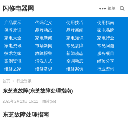
闪修电器网
菜单
产品展示
代码定义
使用技巧
使用指南
保养常识
品牌动态
品牌新闻
家电品牌
家电大全
家电新闻
家电知识
家电行业
家电资讯
市场新闻
常见故障
常见问题
技术之家
故障报警
新闻动态
服务项目
案例资讯
清洗方式
空调动态
经验分享
维修之家
维修常识
维修案例
行业资讯
首页
行业资讯
东芝查故障(东芝故障处理指南)
2026年2月13日 16:11
阅读
(66)
东芝故障处理指南