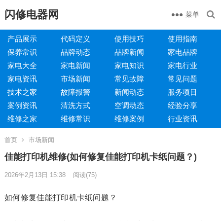
闪修电器网
菜单
产品展示
代码定义
使用技巧
使用指南
保养常识
品牌动态
品牌新闻
家电品牌
家电大全
家电新闻
家电知识
家电行业
家电资讯
市场新闻
常见故障
常见问题
技术之家
故障报警
新闻动态
服务项目
案例资讯
清洗方式
空调动态
经验分享
维修之家
维修常识
维修案例
行业资讯
首页
市场新闻
佳能打印机维修(如何修复佳能打印机卡纸问题？)
2026年2月13日 15:38
阅读
(75)
如何修复佳能打印机卡纸问题？