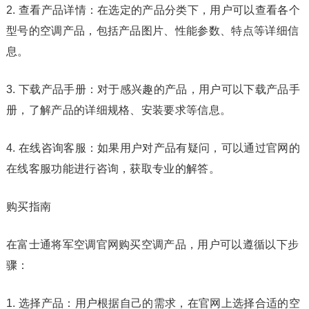
2. 查看产品详情：在选定的产品分类下，用户可以查看各个
型号的空调产品，包括产品图片、性能参数、特点等详细信
息。
3. 下载产品手册：对于感兴趣的产品，用户可以下载产品手
册，了解产品的详细规格、安装要求等信息。
4. 在线咨询客服：如果用户对产品有疑问，可以通过官网的
在线客服功能进行咨询，获取专业的解答。
购买指南
在富士通将军空调官网购买空调产品，用户可以遵循以下步
骤：
1. 选择产品：用户根据自己的需求，在官网上选择合适的空