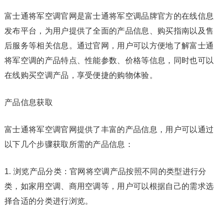
富士通将军空调官网是富士通将军空调品牌官方的在线信息
发布平台，为用户提供了全面的产品信息、购买指南以及售
后服务等相关信息。通过官网，用户可以方便地了解富士通
将军空调的产品特点、性能参数、价格等信息，同时也可以
在线购买空调产品，享受便捷的购物体验。
产品信息获取
富士通将军空调官网提供了丰富的产品信息，用户可以通过
以下几个步骤获取所需的产品信息：
1. 浏览产品分类：官网将空调产品按照不同的类型进行分
类，如家用空调、商用空调等，用户可以根据自己的需求选
择合适的分类进行浏览。