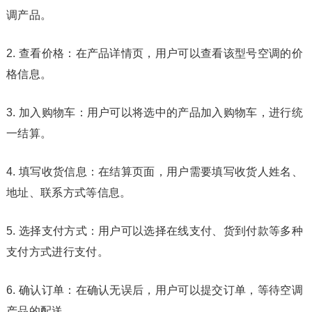
调产品。
2. 查看价格：在产品详情页，用户可以查看该型号空调的价
格信息。
3. 加入购物车：用户可以将选中的产品加入购物车，进行统
一结算。
4. 填写收货信息：在结算页面，用户需要填写收货人姓名、
地址、联系方式等信息。
5. 选择支付方式：用户可以选择在线支付、货到付款等多种
支付方式进行支付。
6. 确认订单：在确认无误后，用户可以提交订单，等待空调
产品的配送。