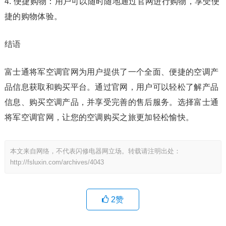
4. 便捷购物：用户可以随时随地通过官网进行购物，享受便
捷的购物体验。
结语
富士通将军空调官网为用户提供了一个全面、便捷的空调产
品信息获取和购买平台。通过官网，用户可以轻松了解产品
信息、购买空调产品，并享受完善的售后服务。选择富士通
将军空调官网，让您的空调购买之旅更加轻松愉快。
本文来自网络，不代表闪修电器网立场。转载请注明出处：
http://fsluxin.com/archives/4043
2
赞