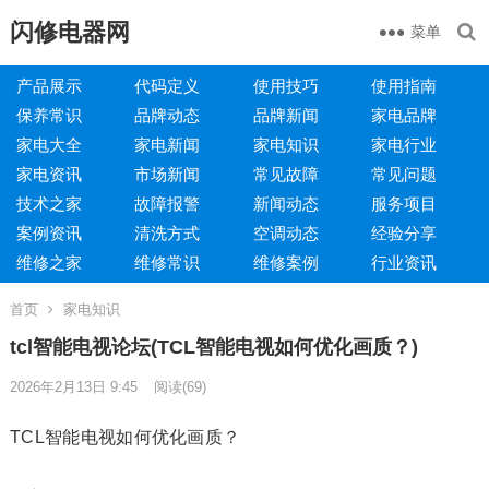
闪修电器网
菜单
产品展示
代码定义
使用技巧
使用指南
保养常识
品牌动态
品牌新闻
家电品牌
家电大全
家电新闻
家电知识
家电行业
家电资讯
市场新闻
常见故障
常见问题
技术之家
故障报警
新闻动态
服务项目
案例资讯
清洗方式
空调动态
经验分享
维修之家
维修常识
维修案例
行业资讯
首页
家电知识
tcl智能电视论坛(TCL智能电视如何优化画质？)
2026年2月13日 9:45
阅读
(69)
TCL智能电视如何优化画质？