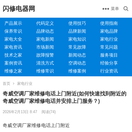
闪修电器网
菜单
产品展示
代码定义
使用技巧
使用指南
保养常识
品牌动态
品牌新闻
家电品牌
家电大全
家电新闻
家电知识
家电行业
家电资讯
市场新闻
常见故障
常见问题
技术之家
故障报警
新闻动态
服务项目
案例资讯
清洗方式
空调动态
经验分享
维修之家
维修常识
维修案例
行业资讯
首页
家电行业
奇威空调厂家维修电话上门附近(如何快速找到附近的
奇威空调厂家维修电话并安排上门服务？)
2026年2月13日 8:47
阅读
(74)
奇威空调厂家维修电话上门附近