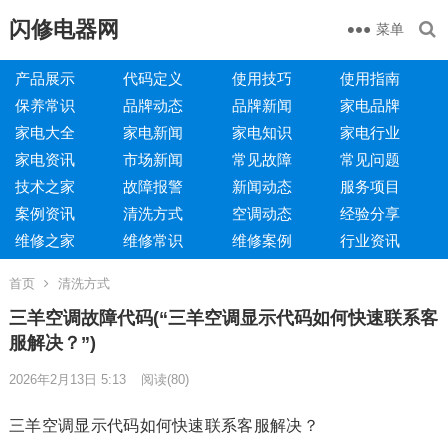
闪修电器网
菜单
产品展示
代码定义
使用技巧
使用指南
保养常识
品牌动态
品牌新闻
家电品牌
家电大全
家电新闻
家电知识
家电行业
家电资讯
市场新闻
常见故障
常见问题
技术之家
故障报警
新闻动态
服务项目
案例资讯
清洗方式
空调动态
经验分享
维修之家
维修常识
维修案例
行业资讯
首页
清洗方式
三羊空调故障代码(“三羊空调显示代码如何快速联系客
服解决？”)
2026年2月13日 5:13
阅读
(80)
三羊空调显示代码如何快速联系客服解决？