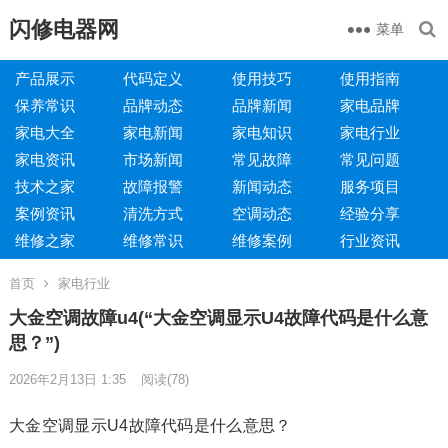
闪修电器网
菜单
产品展示
代码定义
使用技巧
使用指南
保养常识
品牌动态
品牌新闻
家电品牌
家电大全
家电新闻
家电知识
家电行业
家电资讯
市场新闻
常见故障
常见问题
技术之家
故障报警
新闻动态
服务项目
案例资讯
清洗方式
空调动态
经验分享
维修之家
维修常识
维修案例
行业资讯
首页
家电行业
大金空调故障u4(“大金空调显示U4故障代码是什么意
思？”)
2026年2月13日 1:35
阅读
(78)
大金空调显示U4故障代码是什么意思？