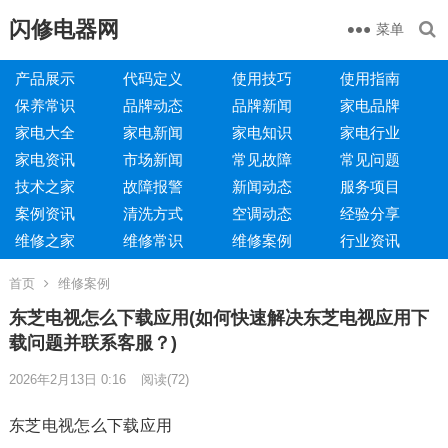
闪修电器网
菜单
产品展示
代码定义
使用技巧
使用指南
保养常识
品牌动态
品牌新闻
家电品牌
家电大全
家电新闻
家电知识
家电行业
家电资讯
市场新闻
常见故障
常见问题
技术之家
故障报警
新闻动态
服务项目
案例资讯
清洗方式
空调动态
经验分享
维修之家
维修常识
维修案例
行业资讯
首页
维修案例
东芝电视怎么下载应用(如何快速解决东芝电视应用下
载问题并联系客服？)
2026年2月13日 0:16
阅读
(72)
东芝电视怎么下载应用