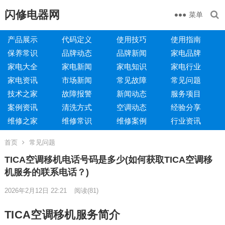
闪修电器网
菜单
产品展示
代码定义
使用技巧
使用指南
保养常识
品牌动态
品牌新闻
家电品牌
家电大全
家电新闻
家电知识
家电行业
家电资讯
市场新闻
常见故障
常见问题
技术之家
故障报警
新闻动态
服务项目
案例资讯
清洗方式
空调动态
经验分享
维修之家
维修常识
维修案例
行业资讯
首页
常见问题
TICA空调移机电话号码是多少(如何获取TICA空调移
机服务的联系电话？)
2026年2月12日 22:21
阅读
(81)
TICA空调移机服务简介