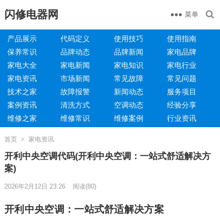
闪修电器网
菜单
产品展示
代码定义
使用技巧
使用指南
保养常识
品牌动态
品牌新闻
家电品牌
家电大全
家电新闻
家电知识
家电行业
家电资讯
市场新闻
常见故障
常见问题
技术之家
故障报警
新闻动态
服务项目
案例资讯
清洗方式
空调动态
经验分享
维修之家
维修常识
维修案例
行业资讯
首页
家电资讯
开利中央空调代码(开利中央空调：一站式舒适解决方
案)
2026年2月12日 23:26
阅读
(80)
开利中央空调：一站式舒适解决方案