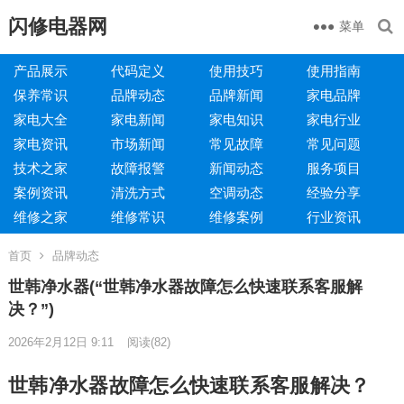
闪修电器网
菜单
产品展示
代码定义
使用技巧
使用指南
保养常识
品牌动态
品牌新闻
家电品牌
家电大全
家电新闻
家电知识
家电行业
家电资讯
市场新闻
常见故障
常见问题
技术之家
故障报警
新闻动态
服务项目
案例资讯
清洗方式
空调动态
经验分享
维修之家
维修常识
维修案例
行业资讯
首页
品牌动态
世韩净水器(“世韩净水器故障怎么快速联系客服解
决？”)
2026年2月12日 9:11
阅读
(82)
世韩净水器故障怎么快速联系客服解决？