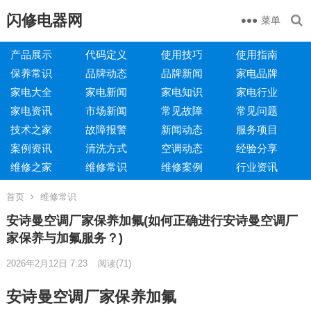
闪修电器网
菜单
产品展示
代码定义
使用技巧
使用指南
保养常识
品牌动态
品牌新闻
家电品牌
家电大全
家电新闻
家电知识
家电行业
家电资讯
市场新闻
常见故障
常见问题
技术之家
故障报警
新闻动态
服务项目
案例资讯
清洗方式
空调动态
经验分享
维修之家
维修常识
维修案例
行业资讯
首页
维修常识
安诗曼空调厂家保养加氟(如何正确进行安诗曼空调厂
家保养与加氟服务？)
2026年2月12日 7:23
阅读
(71)
安诗曼空调厂家保养加氟