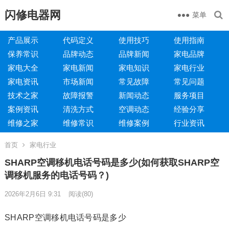
闪修电器网
菜单
产品展示
代码定义
使用技巧
使用指南
保养常识
品牌动态
品牌新闻
家电品牌
家电大全
家电新闻
家电知识
家电行业
家电资讯
市场新闻
常见故障
常见问题
技术之家
故障报警
新闻动态
服务项目
案例资讯
清洗方式
空调动态
经验分享
维修之家
维修常识
维修案例
行业资讯
首页
家电行业
SHARP空调移机电话号码是多少(如何获取SHARP空
调移机服务的电话号码？)
2026年2月6日 9:31
阅读
(80)
SHARP空调移机电话号码是多少