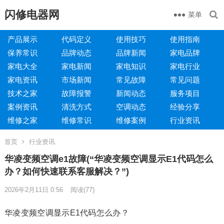
闪修电器网
菜单
产品展示
代码定义
使用技巧
使用指南
保养常识
品牌动态
品牌新闻
家电品牌
家电大全
家电新闻
家电知识
家电行业
家电资讯
市场新闻
常见故障
常见问题
技术之家
故障报警
新闻动态
服务项目
案例资讯
清洗方式
空调动态
经验分享
维修之家
维修常识
维修案例
行业资讯
首页
行业资讯
华凌变频空调e1故障(“华凌变频空调显示E1代码怎么
办？如何快速联系客服解决？”)
2026年2月11日 0:56
阅读
(77)
华凌变频空调显示E1代码怎么办？