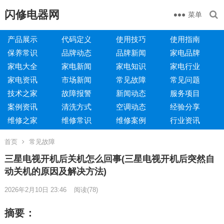
闪修电器网
菜单
产品展示
代码定义
使用技巧
使用指南
保养常识
品牌动态
品牌新闻
家电品牌
家电大全
家电新闻
家电知识
家电行业
家电资讯
市场新闻
常见故障
常见问题
技术之家
故障报警
新闻动态
服务项目
案例资讯
清洗方式
空调动态
经验分享
维修之家
维修常识
维修案例
行业资讯
首页
常见故障
三星电视开机后关机怎么回事(三星电视开机后突然自
动关机的原因及解决方法)
2026年2月10日 23:46
阅读
(78)
摘要：