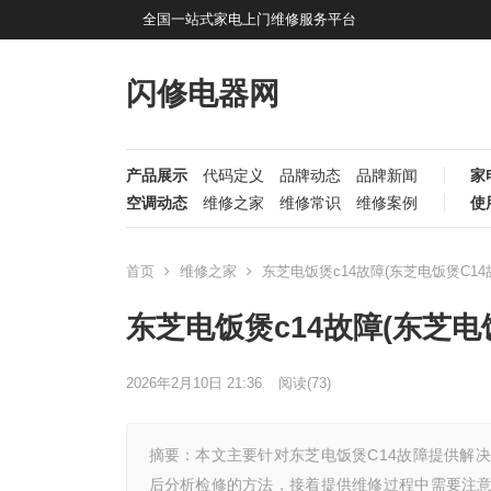
全国一站式家电上门维修服务平台
闪修电器网
产品展示
代码定义
品牌动态
品牌新闻
家
空调动态
维修之家
维修常识
维修案例
使
首页
维修之家
东芝电饭煲c14故障(东芝电饭煲C14
东芝电饭煲c14故障(东芝电
2026年2月10日 21:36
阅读
(73)
摘要：本文主要针对东芝电饭煲C14故障提供解
后分析检修的方法，接着提供维修过程中需要注