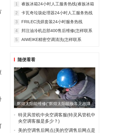
雅列顿机房空调售后服务电...
睿族冰箱24小时人工服务热线(睿族冰箱
1
24小时人工服务热线是多少？)
方
卡瓦奇垃圾处理器24小时人工服务热线
2
(卡瓦奇垃圾处理器24小时人工服务热线
FRILEC洗烘套装24小时服务热线
3
是多少？)
(FRILEC洗烘套装24小时服务热线是多
邦注油冷机总部400售后维修(怎样联系
4
少？)
邦注油冷机总部的400售后维修服务？)
AIWEIKE精密空调清洗(怎样联系
5
AIWEIKE精密空调清洗服务？)
随便看看
查
升
辉煌太阳能维修(“辉煌太阳能板常见故障
及维修方法有哪些？”)
特灵风管机中央空调客服(特灵风管机中
央空调客服是多少？)
可
美的空调售后网点(美的空调售后网点是