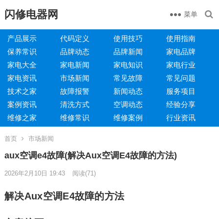
闪修电器网
菜单
产品展示
代码定义
使用技巧
使用指南
保养常识
品牌动态
品牌新闻
家电品牌
家电大全
家电新闻
家电知识
家电行业
家电资讯
市场新闻
常见故障
常见问题
技术之家
故障报警
新闻动态
服务项目
案例资讯
清洗方式
空调动态
经验分享
维修之家
维修常识
维修案例
行业资讯
首页
市场新闻
aux空调e4故障(解决Aux空调E4故障的方法)
2026年2月10日 19:43
阅读
(71)
解决Aux空调E4故障的方法