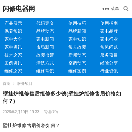
闪修电器网
菜单
产品展示
代码定义
使用技巧
使用指南
保养常识
品牌动态
品牌新闻
家电品牌
家电大全
家电新闻
家电知识
家电行业
家电资讯
市场新闻
常见故障
常见问题
技术之家
故障报警
新闻动态
服务项目
案例资讯
清洗方式
空调动态
经验分享
维修之家
维修常识
维修案例
行业资讯
首页
服务项目
壁挂炉维修售后维修多少钱(壁挂炉维修售后价格如
何？)
2026年2月10日 19:33
阅读
(70)
壁挂炉维修售后价格如何？