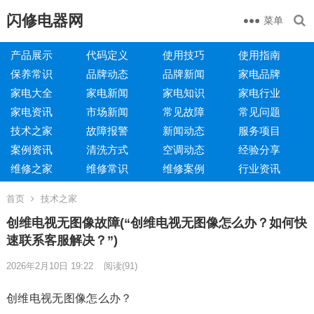
闪修电器网
菜单
产品展示
代码定义
使用技巧
使用指南
保养常识
品牌动态
品牌新闻
家电品牌
家电大全
家电新闻
家电知识
家电行业
家电资讯
市场新闻
常见故障
常见问题
技术之家
故障报警
新闻动态
服务项目
案例资讯
清洗方式
空调动态
经验分享
维修之家
维修常识
维修案例
行业资讯
首页
技术之家
创维电视无图像故障(“创维电视无图像怎么办？如何快
速联系客服解决？”)
2026年2月10日 19:22
阅读
(91)
创维电视无图像怎么办？