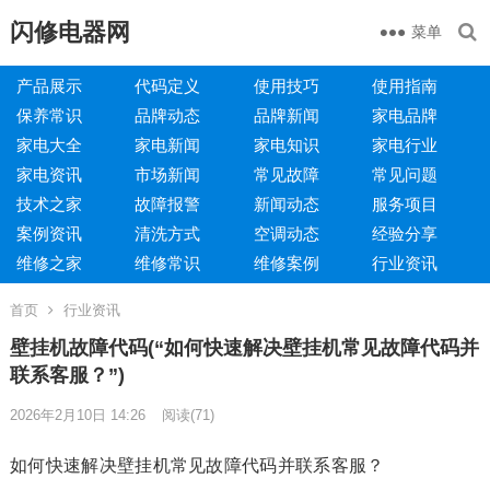
闪修电器网
菜单
产品展示
代码定义
使用技巧
使用指南
保养常识
品牌动态
品牌新闻
家电品牌
家电大全
家电新闻
家电知识
家电行业
家电资讯
市场新闻
常见故障
常见问题
技术之家
故障报警
新闻动态
服务项目
案例资讯
清洗方式
空调动态
经验分享
维修之家
维修常识
维修案例
行业资讯
首页
行业资讯
壁挂机故障代码(“如何快速解决壁挂机常见故障代码并
联系客服？”)
2026年2月10日 14:26
阅读
(71)
如何快速解决壁挂机常见故障代码并联系客服？