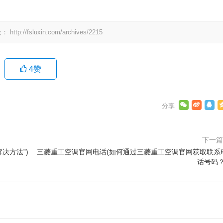
处：
http://fsluxin.com/archives/2215
4
赞
下一
决方法”)
三菱重工空调官网电话(如何通过三菱重工空调官网获取联系
话号码？