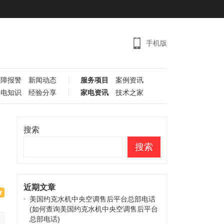
手机版
故障报警
新闻动态
服务项目
案例资讯
家电知识
经验分享
家电资讯
技术之家
搜索
搜索
近期文章
美国约克水机中央空调售后平台总部电话
(如何查询美国约克水机中央空调售后平台
总部电话)