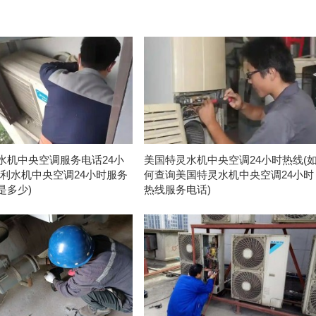
水机中央空调服务电话24小
美国特灵水机中央空调24小时热线(
开利水机中央空调24小时服务
何查询美国特灵水机中央空调24小时
是多少)
热线服务电话)