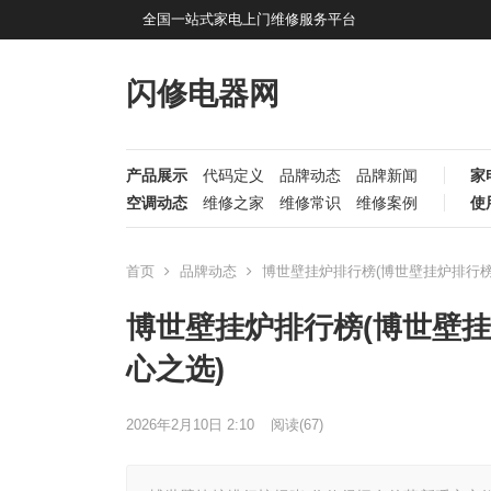
全国一站式家电上门维修服务平台
闪修电器网
产品展示
代码定义
品牌动态
品牌新闻
家
空调动态
维修之家
维修常识
维修案例
使
首页
品牌动态
博世壁挂炉排行榜(博世壁挂炉排行
博世壁挂炉排行榜(博世壁
心之选)
2026年2月10日 2:10
阅读
(67)