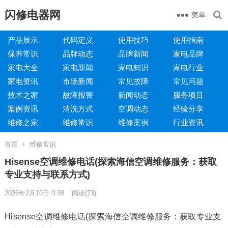
闪修电器网
菜单
产品展示
代码定义
使用技巧
使用指南
保养常识
品牌动态
品牌新闻
家电品牌
家电大全
家电新闻
家电知识
家电行业
家电资讯
市场新闻
常见故障
常见问题
技术之家
故障报警
新闻动态
服务项目
案例资讯
清洗方式
空调动态
经验分享
维修之家
维修常识
维修案例
行业资讯
首页
维修常识
Hisense空调维修电话(探索海信空调维修服务：获取
专业支持与联系方式)
2026年2月10日 0:38
阅读
(73)
Hisense空调维修电话(探索海信空调维修服务：获取专业支