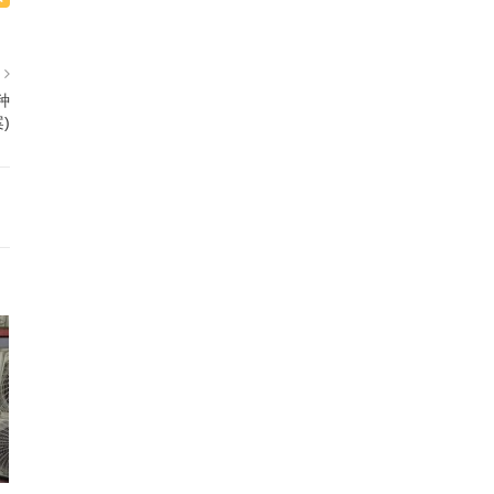
篇
种
)