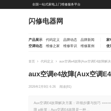
全国一站式家电上门维修服务平台
闪修电器网
产品展示
代码定义
品牌动态
品牌新闻
家
空调动态
维修之家
维修常识
维修案例
使
首页
代码定义
aux空调e4故障(Aux空调E4故障
aux空调e4故障(Aux空
2026年2月9日 6:26
阅读
(81)
Aux空调E4故障解决方案：详细步骤与技巧 ========
障 p标签：Aux空调E4故障是一种…