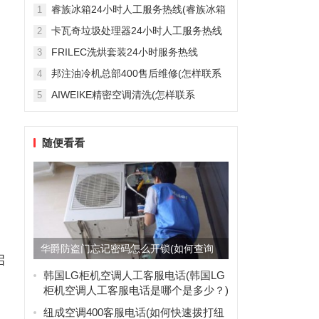
。
雅列顿机房空调售后服务电...
睿族冰箱24小时人工服务热线(睿族冰箱
1
24小时人工服务热线是多少？)
卡瓦奇垃圾处理器24小时人工服务热线
2
(卡瓦奇垃圾处理器24小时人工服务热线
FRILEC洗烘套装24小时服务热线
3
是多少？)
(FRILEC洗烘套装24小时服务热线是多
邦注油冷机总部400售后维修(怎样联系
4
少？)
邦注油冷机总部的400售后维修服务？)
AIWEIKE精密空调清洗(怎样联系
5
AIWEIKE精密空调清洗服务？)
，
随便看看
华爵防盗门忘记密码怎么开锁(如何查询
启
华爵防盗门忘记密码后的开...
韩国LG柜机空调人工客服电话(韩国LG
柜机空调人工客服电话是哪个是多少？)
纽成空调400客服电话(如何快速拨打纽