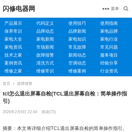
闪修电器网
菜单
产品展示
代码定义
使用技巧
使用指南
保养常识
品牌动态
品牌新闻
家电品牌
家电大全
家电新闻
家电知识
家电行业
家电资讯
市场新闻
常见故障
常见问题
技术之家
故障报警
新闻动态
服务项目
案例资讯
清洗方式
空调动态
经验分享
维修之家
维修常识
维修案例
行业资讯
首页
故障报警
tcl怎么退出屏幕自检(TCL退出屏幕自检：简单操作指
引)
2026年2月8日 22:04
阅读
(73)
摘要：本文将详细介绍TCL退出屏幕自检的简单操作指引。