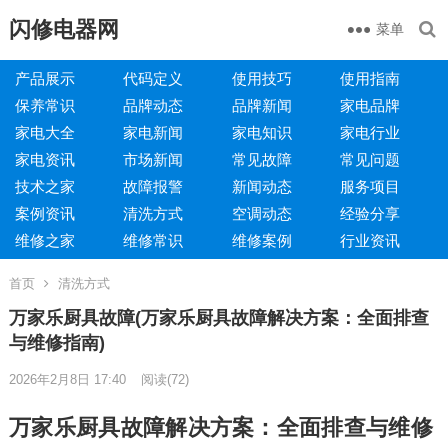
闪修电器网
菜单
产品展示
代码定义
使用技巧
使用指南
保养常识
品牌动态
品牌新闻
家电品牌
家电大全
家电新闻
家电知识
家电行业
家电资讯
市场新闻
常见故障
常见问题
技术之家
故障报警
新闻动态
服务项目
案例资讯
清洗方式
空调动态
经验分享
维修之家
维修常识
维修案例
行业资讯
首页
清洗方式
万家乐厨具故障(万家乐厨具故障解决方案：全面排查
与维修指南)
2026年2月8日 17:40
阅读
(72)
万家乐厨具故障解决方案：全面排查与维修