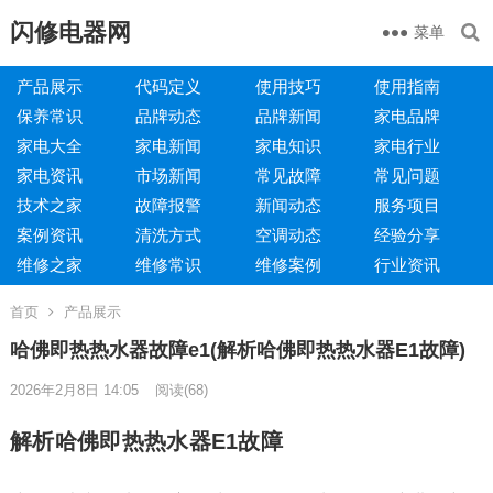
闪修电器网
菜单
产品展示
代码定义
使用技巧
使用指南
保养常识
品牌动态
品牌新闻
家电品牌
家电大全
家电新闻
家电知识
家电行业
家电资讯
市场新闻
常见故障
常见问题
技术之家
故障报警
新闻动态
服务项目
案例资讯
清洗方式
空调动态
经验分享
维修之家
维修常识
维修案例
行业资讯
首页
产品展示
哈佛即热热水器故障e1(解析哈佛即热热水器E1故障)
2026年2月8日 14:05
阅读
(68)
解析哈佛即热热水器E1故障