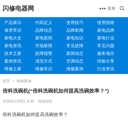
闪修电器网
菜单
产品展示
代码定义
使用技巧
使用指南
保养常识
品牌动态
品牌新闻
家电品牌
家电大全
家电新闻
家电知识
家电行业
家电资讯
市场新闻
常见故障
常见问题
技术之家
故障报警
新闻动态
服务项目
案例资讯
清洗方式
空调动态
经验分享
维修之家
维修常识
维修案例
行业资讯
首页
维修案例
倍科洗碗机(“倍科洗碗机如何提高洗碗效率？”)
2026年2月8日 9:48
阅读
(69)
倍科洗碗机如何提高洗碗效率？