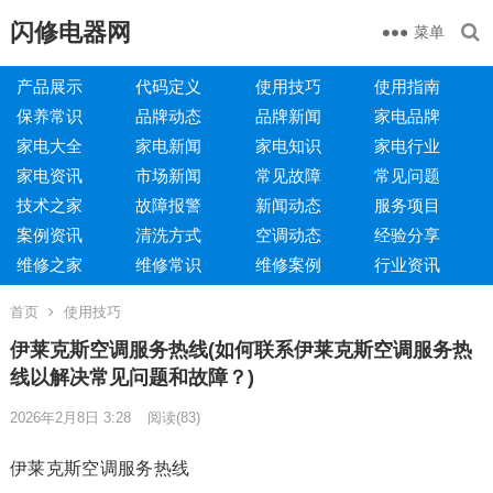
闪修电器网
菜单
产品展示
代码定义
使用技巧
使用指南
保养常识
品牌动态
品牌新闻
家电品牌
家电大全
家电新闻
家电知识
家电行业
家电资讯
市场新闻
常见故障
常见问题
技术之家
故障报警
新闻动态
服务项目
案例资讯
清洗方式
空调动态
经验分享
维修之家
维修常识
维修案例
行业资讯
首页
使用技巧
伊莱克斯空调服务热线(如何联系伊莱克斯空调服务热
线以解决常见问题和故障？)
2026年2月8日 3:28
阅读
(83)
伊莱克斯空调服务热线