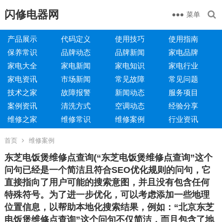
闪修电器网
菜单
产品展示
代码定义
使用技巧
使用指南
保养常识
品牌动态
品牌新闻
家电品牌
家电大全
家电新闻
家电知识
家电行业
家电资讯
市场新闻
常见故障
常见问题
技术之家
故障报警
新闻动态
服务项目
案例资讯
清洗方式
空调动态
经验分享
维修之家
维修常识
维修案例
行业资讯
首页
维修案例
东芝电饭煲维修点查询(“东芝电饭煲维修点查询”这个
问句已经是一个简洁且符合SEO优化规则的问句，它
直接指向了用户可能的搜索意图，并且没有包含任何
特殊符号。为了进一步优化，可以考虑添加一些地理
位置信息，以帮助本地化搜索结果，例如：“北京东芝
电饭煲维修点查询”这个问句不仅简洁，而且包含了地