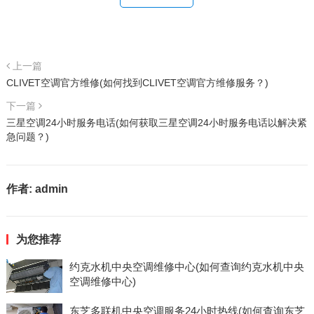
上一篇
CLIVET空调官方维修(如何找到CLIVET空调官方维修服务？)
下一篇
三星空调24小时服务电话(如何获取三星空调24小时服务电话以解决紧
急问题？)
作者:
admin
为您推荐
约克水机中央空调维修中心(如何查询约克水机中央
空调维修中心)
东芝多联机中央空调服务24小时热线(如何查询东芝