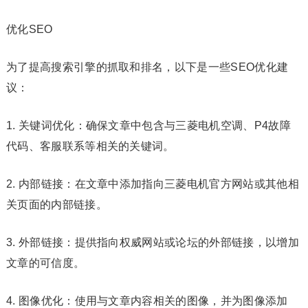
优化SEO
为了提高搜索引擎的抓取和排名，以下是一些SEO优化建
议：
1. 关键词优化：确保文章中包含与三菱电机空调、P4故障
代码、客服联系等相关的关键词。
2. 内部链接：在文章中添加指向三菱电机官方网站或其他相
关页面的内部链接。
3. 外部链接：提供指向权威网站或论坛的外部链接，以增加
文章的可信度。
4. 图像优化：使用与文章内容相关的图像，并为图像添加