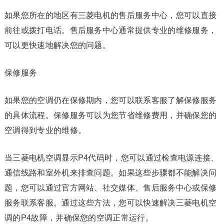
如果您所在的地区有三菱电机的售后服务中心，您可以直接
前往或拨打电话。售后服务中心通常提供专业的维修服务，
可以更快速地解决您的问题。
保修服务
如果您的空调仍在保修期内，您可以联系客服了解保修服务
的具体流程。保修服务可以为您节省维修费用，并确保您的
空调得到专业的维修。
当三菱电机空调显示P4代码时，您可以通过检查电源连接、
通信线路和室外机来排查问题。如果这些步骤都不能解决问
题，您可以通过官方网站、社交媒体、售后服务中心或保修
服务联系客服。通过这些方法，您可以快速解决三菱电机空
调的P4故障，并确保您的空调正常运行。