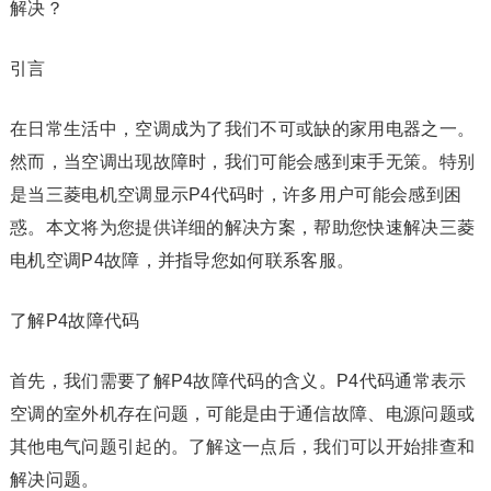
解决？
引言
在日常生活中，空调成为了我们不可或缺的家用电器之一。
然而，当空调出现故障时，我们可能会感到束手无策。特别
是当三菱电机空调显示P4代码时，许多用户可能会感到困
惑。本文将为您提供详细的解决方案，帮助您快速解决三菱
电机空调P4故障，并指导您如何联系客服。
了解P4故障代码
首先，我们需要了解P4故障代码的含义。P4代码通常表示
空调的室外机存在问题，可能是由于通信故障、电源问题或
其他电气问题引起的。了解这一点后，我们可以开始排查和
解决问题。