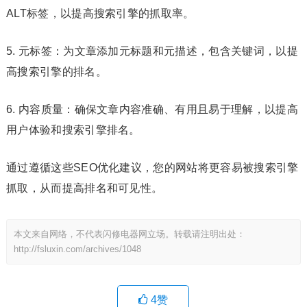
ALT标签，以提高搜索引擎的抓取率。
5. 元标签：为文章添加元标题和元描述，包含关键词，以提
高搜索引擎的排名。
6. 内容质量：确保文章内容准确、有用且易于理解，以提高
用户体验和搜索引擎排名。
通过遵循这些SEO优化建议，您的网站将更容易被搜索引擎
抓取，从而提高排名和可见性。
本文来自网络，不代表闪修电器网立场。转载请注明出处：
http://fsluxin.com/archives/1048
4
赞