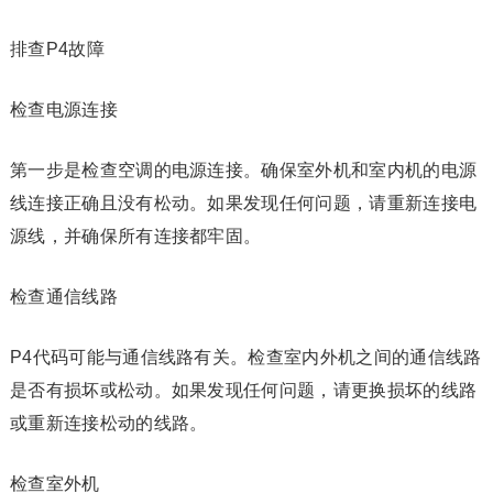
排查P4故障
检查电源连接
第一步是检查空调的电源连接。确保室外机和室内机的电源
线连接正确且没有松动。如果发现任何问题，请重新连接电
源线，并确保所有连接都牢固。
检查通信线路
P4代码可能与通信线路有关。检查室内外机之间的通信线路
是否有损坏或松动。如果发现任何问题，请更换损坏的线路
或重新连接松动的线路。
检查室外机